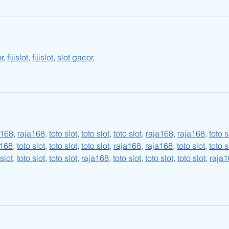
r
, 
fijislot
, 
fijislot
, 
slot gacor
,
a168
, 
raja168
, 
toto slot
, 
toto slot
, 
toto slot
, 
raja168
, 
raja168
, 
toto s
a168
, 
toto slot
, 
toto slot
, 
toto slot
, 
raja168
, 
raja168
, 
toto slot
, 
toto s
 slot
, 
toto slot
, 
toto slot
, 
raja168
, 
toto slot
, 
toto slot
, 
toto slot
, 
raja